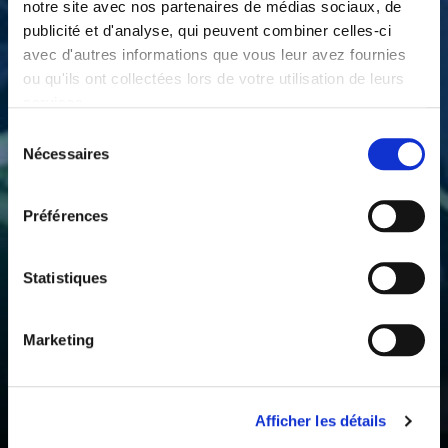
conseils seront adaptés à votre situation – vos
notre site avec nos partenaires de médias sociaux, de
publicité et d'analyse, qui peuvent combiner celles-ci
objectifs reliés à la réalité de l’emploi.
avec d'autres informations que vous leur avez fournies
ou qu'ils ont collectées lors de votre utilisation de leurs
services.
Sélection
Nécessaires
du
consentement
Préférences
En vous proposant un poste
en lien avec vos attentes et dans votre zone
Statistiques
proximale d’employabilité.
Marketing
Le handicap, les conséquences de votre RQTH
au travail?
Afficher les détails
Nous en parlerons et le prendrons en compte,